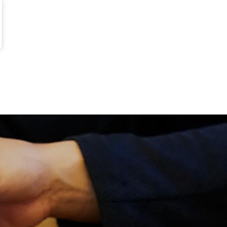
〒596-0807
大阪府岸和田市東ケ丘町808-324
TEL:072-493-3978
FAX:072-493-3979