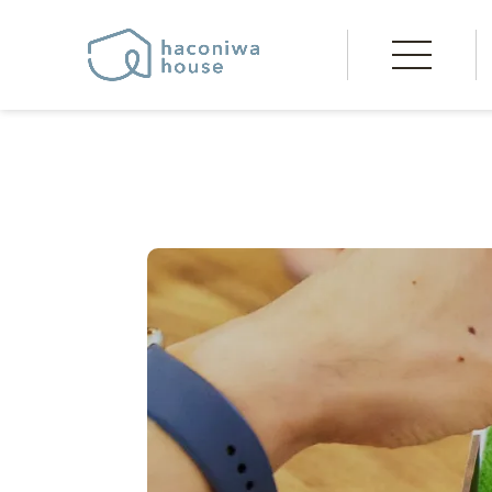
"
"
"
"
haconiwaの想い
家づ
家づく
コンセプト
土間の
モデルハウス
家づ