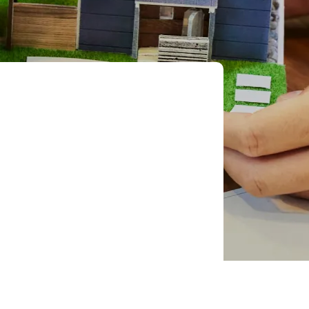
画
土地探し
設計
カタログ請求