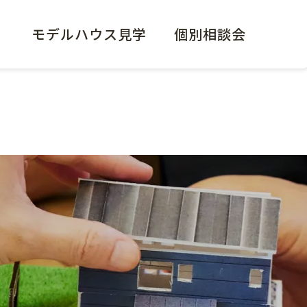
モデルハウス見学
個別相談会
くりのこだわり
イベント情報
りの設計
家の性能
プラン集
魅力
家の補償
くりの流れ
お知らせ