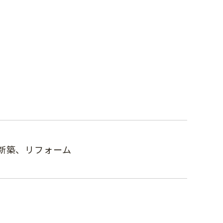
copyrights © haconiwa All rights reserved
新築、リフォーム