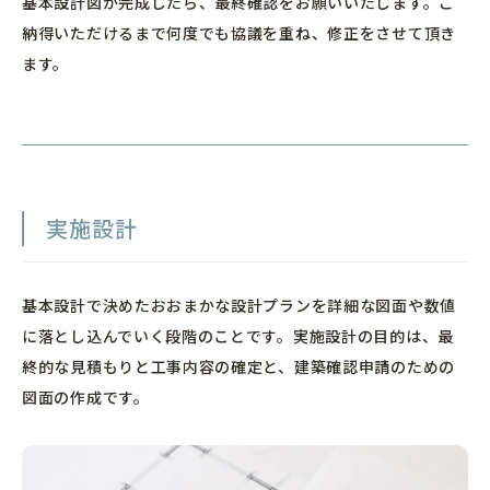
基本設計図が完成したら、最終確認をお願いいたします。ご
納得いただけるまで何度でも協議を重ね、修正をさせて頂き
copyrights © haconiwa All rights reserved
ます。
実施設計
基本設計で決めたおおまかな設計プランを詳細な図面や数値
に落とし込んでいく段階のことです。実施設計の目的は、最
終的な見積もりと工事内容の確定と、建築確認申請のための
図面の作成です。