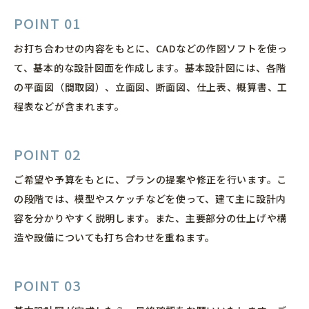
POINT 01
〒596-0807
お打ち合わせの内容をもとに、CADなどの作図ソフトを使っ
大阪府岸和田市東ケ丘町808-324
て、基本的な設計図面を作成します。基本設計図には、各階
の平面図（間取図）、立面図、断面図、仕上表、概算書、工
TEL:072-493-3978
程表などが含まれます。
FAX:072-493-3979
POINT 02
ご希望や予算をもとに、プランの提案や修正を行います。こ
の段階では、模型やスケッチなどを使って、建て主に設計内
容を分かりやすく説明します。また、主要部分の仕上げや構
造や設備についても打ち合わせを重ねます。
運営会社
POINT 03
プライバシーポリシー