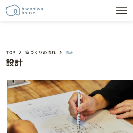
"
"
"
"
haconiwaの想い
TOP
家づくりの流れ
設計
設計
コンセプト
家づくりのこだわり
家づくりの設計
家の性能
土間の魅力
家の補償
モデルハウス