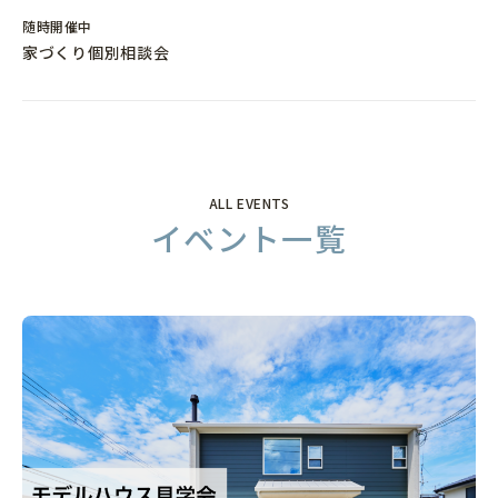
随時開催中
家づくり個別相談会
copyrights © haconiwa All rights reserved
ALL EVENTS
イベント一覧