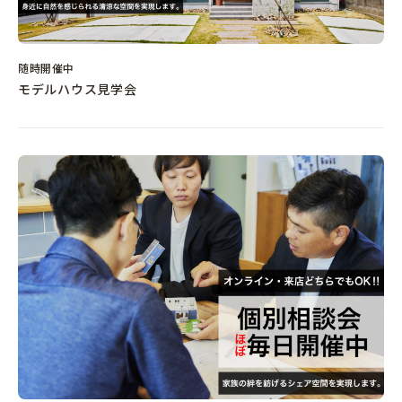
〒596-0807
随時開催中
大阪府岸和田市東ケ丘町808-324
モデルハウス見学会
TEL:072-493-3978
FAX:072-493-3979
運営会社
プライバシーポリシー