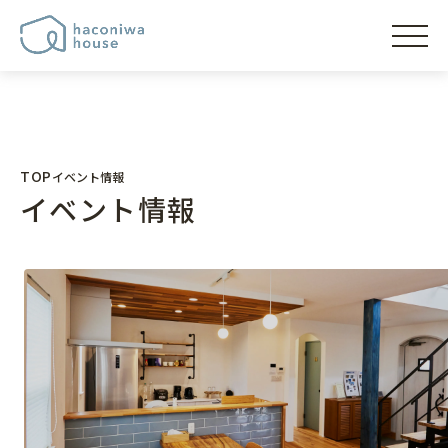
"
"
"
"
haconiwaの想い
TOP
イベント情報
イベント情報
コンセプト
家づくりのこだわり
家づくりの設計
家の性能
土間の魅力
家の補償
モデルハウス